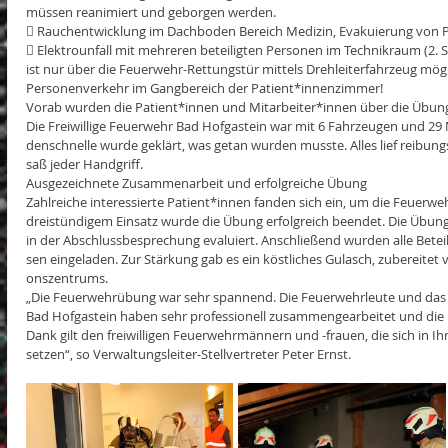
müssen reanimiert und geborgen werden.
 Rauchentwicklung im Dachboden Bereich Medizin, Evakuierung von 
 Elektrounfall mit mehreren beteiligten Personen im Technikraum (2. S
ist nur über die Feuerwehr-Rettungstür mittels Drehleiterfahrzeug mög
Personenverkehr im Gangbereich der Patient*innenzimmer!
Vorab wurden die Patient*innen und Mitarbeiter*innen über die Übung
Die Freiwillige Feuerwehr Bad Hofgastein war mit 6 Fahrzeugen und 29 M
denschnelle wurde geklärt, was getan wurden musste. Alles lief reibungsl
saß jeder Handgriff.
Ausgezeichnete Zusammenarbeit und erfolgreiche Übung
Zahlreiche interessierte Patient*innen fanden sich ein, um die Feuerw
dreistündigem Einsatz wurde die Übung erfolgreich beendet. Die Übung
in der Abschlussbesprechung evaluiert. Anschließend wurden alle Bet
sen eingeladen. Zur Stärkung gab es ein köstliches Gulasch, zubereitet
onszentrums.
„Die Feuerwehrübung war sehr spannend. Die Feuerwehrleute und das 
Bad Hofgastein haben sehr professionell zusammengearbeitet und die Ü
Dank gilt den freiwilligen Feuerwehrmännern und -frauen, die sich in Ihre
setzen“, so Verwaltungsleiter-Stellvertreter Peter Ernst.