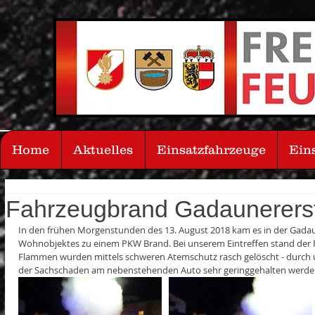
Home
Aktuelles
Einsatzfahrzeuge
Ein
Fahrzeugbrand Gadaunerers
In den frühen Morgenstunden des 13. August 2018 kam es in der Gadaun
Wohnobjektes zu einem PKW Brand. Bei unserem Eintreffen stand der P
Flammen wurden mittels schweren Atemschutz rasch gelöscht - durch u
der Sachschaden am nebenstehenden Auto sehr geringgehalten werd