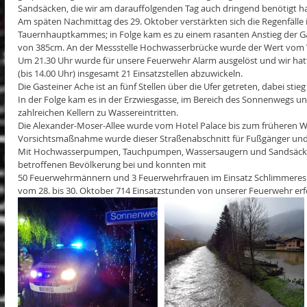
Sandsäcken, die wir am darauffolgenden Tag auch dringend benötigt h
Am späten Nachmittag des 29. Oktober verstärkten sich die Regenfälle 
Tauernhauptkammes; in Folge kam es zu einem rasanten Anstieg der Ga
von 385cm. An der Messstelle Hochwasserbrücke wurde der Wert vom V
Um 21.30 Uhr wurde für unsere Feuerwehr Alarm ausgelöst und wir hat
(bis 14.00 Uhr) insgesamt 21 Einsatzstellen abzuwickeln.
Die Gasteiner Ache ist an fünf Stellen über die Ufer getreten, dabei sti
In der Folge kam es in der Erzwiesgasse, im Bereich des Sonnenwegs und
zahlreichen Kellern zu Wassereintritten.
Die Alexander-Moser-Allee wurde vom Hotel Palace bis zum früheren Wä
Vorsichtsmaßnahme wurde dieser Straßenabschnitt für Fußgänger und j
Mit Hochwasserpumpen, Tauchpumpen, Wassersaugern und Sandsäcken
betroffenen Bevölkerung bei und konnten mit
50 Feuerwehrmännern und 3 Feuerwehrfrauen im Einsatz Schlimmeres 
vom 28. bis 30. Oktober 714 Einsatzstunden von unserer Feuerwehr erfo