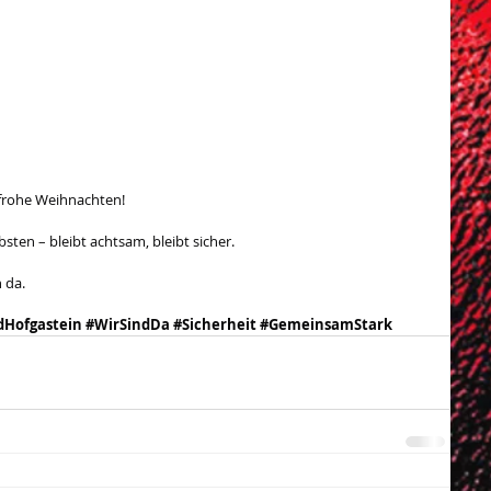
frohe Weihnachten!
bsten – bleibt achtsam, bleibt sicher.
 da. 
Hofgastein
#WirSindDa
#Sicherheit
#GemeinsamStark