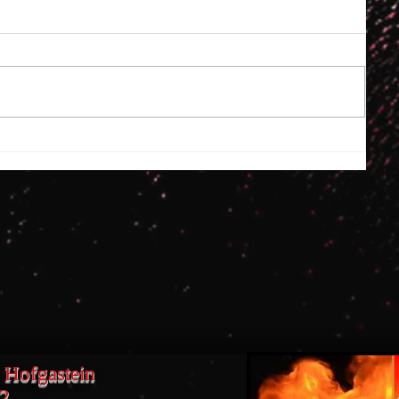
 Hofgastein
22