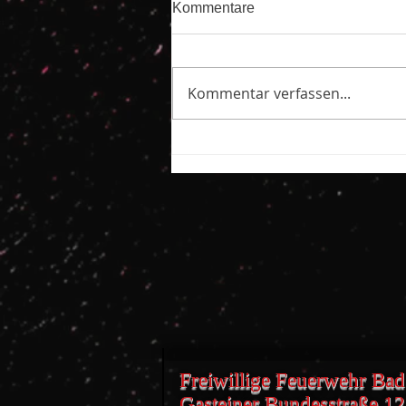
Kommentare
Kommentar verfassen...
Freiwillige Feuerwehr Bad
Gasteiner Bundesstraße 1