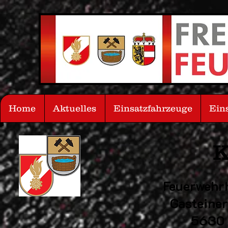
Home
Aktuelles
Einsatzfahrzeuge
Ein
K
Feuerwehr
Gasteine
5630 