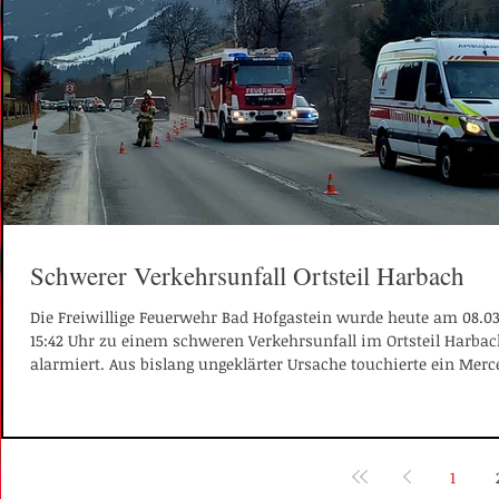
Schlangen sogar
Schwerer Verkehrsunfall Ortsteil Harbach
Die Freiwillige Feuerwehr Bad Hofgastein wurde heute am 08.0
15:42 Uhr zu einem schweren Verkehrsunfall im Ortsteil Harba
alarmiert. Aus bislang ungeklärter Ursache touchierte ein Merc
einen vollbesetzten Reisebus. Durch das äußerst umsichtige un
Handeln des Buslenkers konnte eine noch schwerwiegendere Si
verhindert werden. Der Lenker reagierte geistesgegenwärtig und
den vollbesetzten Bus von der Fahrbahn in eine angrenzende Wi
1
Dadurch kon