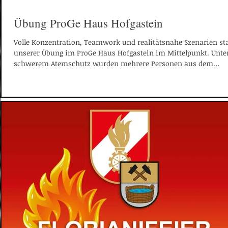
Übung ProGe Haus Hofgastein
Volle Konzentration, Teamwork und realitätsnahe Szenarien st
unserer Übung im ProGe Haus Hofgastein im Mittelpunkt. Unte
schwerem Atemschutz wurden mehrere Personen aus dem
Dachgeschoss sowie aus dem Lüftungsraum im Keller und der
verrauchten Tiefgarage gerettet. Zusätzlich erfolgte eine Person
über das Dach mithilfe unserer Teleskopmastbühne. Ingesamt 
Übungsdarsteller konnten sicher befreit werden. Solche Übunge
unverzichtbar, um im Ernstfall schn