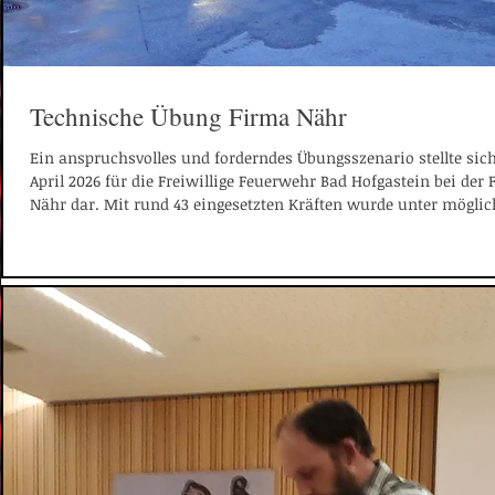
Technische Übung Firma Nähr
Ein anspruchsvolles und forderndes Übungsszenario stellte sic
April 2026 für die Freiwillige Feuerwehr Bad Hofgastein bei der
Nähr dar. Mit rund 43 eingesetzten Kräften wurde unter möglic
realistischen Bedingungen der Ernstfall geprobt. Bereits beim E
bot sich den Einsatzkräften ein herausforderndes Lagebild: Na
angenommenen Stromausfall war die Zufahrt zum Betriebsgel
zunächst versperrt und musste unter Zeitdruck händisch geöff
werden