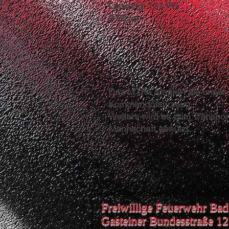
Leistung: 131 PS
9 Sitzer
Das MTFA fungiert als unser
Kommandofahrzeug.
Weiters wird es zum Transpor
Mannschaft genützt.
Freiwillige Feuerwehr Bad
Gasteiner Bundesstraße 1