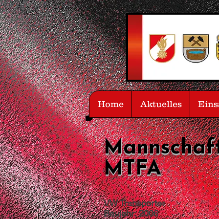
Home
Aktuelles
Eins
Mannschaft
MTFA
VW Transporter
Baujahr: 2006