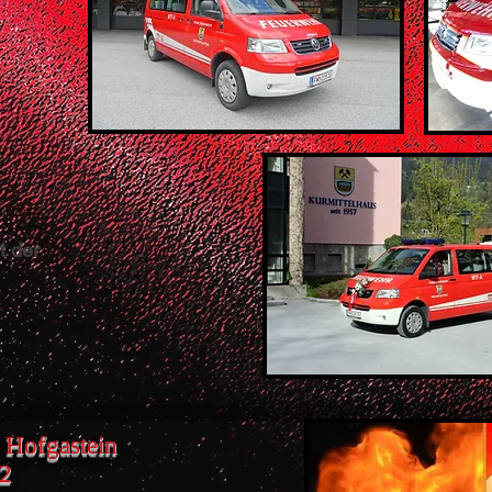
t der
 Hofgastein
22