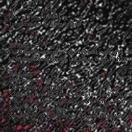
Baujahr: 2015
Aufbau: Fa. Berger
Gesamtgewicht: 3500 kg
Tandemachse auflaufgebremst
Verwendung
Hochwasserbekämpfung durch 4 leistungsstarke T
Notstromversorgung von Gebäuden durch 75 KVA S
Ausrüstung
Stromerzeuger 75 KVA
Diverse Kabel und Verteiler
3 Tauchpumpen Fa.Xylem Flight Leistung: 3000 l/m
1 Schlammpumpe BAS Chiemsee Leistung: 2400 l/
Saug- und Druckschläuche mit Zubehör
Schaftstiefel, Schäkel, Leinen, Treibstoffkanister