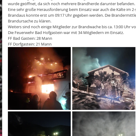
wurde geöffnet, da sich noch mehrere Brandherde darunter befanden.
Eine sehr große Herausforderung beim Einsatz war auch die Kälte im 2-
Brandaus konnte erst um 09:17 Uhr gegeben werden. Die Brandermittler
Brandursache zu klären. 
Weiters sind noch einige Mitglieder zur Brandwache bis ca. 13:00 Uhr vo
Die Feuerwehr Bad Hofgastein war mit 34 Mitgliedern im Einsatz.
FF Bad Gastein: 28 Mann
FF Dorfgastein: 21 Mann