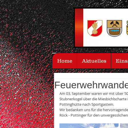
Home
Aktuelles
Eins
Feuerwehrwande
Am 03. September waren wir mit über 5
Stubnerkogel über die Miesbichlscharte 
Pottinghütte nach Sportgastein.
Wir bedanken uns für die hervorragen
Röck - Pottinger für den unvergessliche