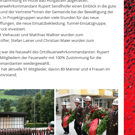
versammlung im Hotel Bad Hofgastein abgehalten. 
erwehrkommandant Rupert Sendlhofer einen Einblick in die gute 
d der Vertreter*innen der Gemeinde bei der Bewältigung der 
. In Projektgruppen wurden viele Stunden für das neue 
ungen, die neue Einsatzbekleidung, Tunnel-Einsatzgruppe, 
ck investiert. 
t Viehauser und Matthias Wallner wurden zum 
ler, Stefan Lainer und Christian Maier wurden zum 
ng war die Neuwahl des Ortsfeuerwehrkommandanten. Rupert 
itgliedern der Feuerwehr mit 100% Zustimmung für die 
mmandanten wiedergewählt. 
n hat aktuelle 91 Mitglieder, davon 80 Männer und 4 Frauen im 
ktivstand;