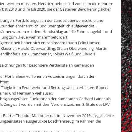
iert werden mussten. Hervorzuheben sind vor allem die mehrere 
st 2019 und im Juli 2020, die der Gasteiner Bevölkerung sicher 
bungen, Fortbildungen an der Landesfeuerwehrschule und 
 Stunden ehrenamtlich und unentgeltlich aufgewendet. 
änner wurden mit dem Handschlag auf die Fahne angelobt und 
mlung zum „Feuerwehrmann“ befördert. 
lgemeinheit haben sich entschlossen: Laurin-Felix Hanser, 
 Klausner, Harald Oberwandling, Stefan Oberwandling, Martin 
endlhofer, Patrik Standteiner, Tobias Weiß und Claudia 
szeichnungen für besondere Verdienste an Kameraden 
er Florianifeier verliehenen Auszeichnungen durch den 
hten:
le Tätigkeit im Feuerwehr- und Rettungswesen erhielten: Rupert 
dteiner und Hermann Viehauser.
jährig ausgeübten Funktionen der Kameraden Gerhard Lainer als 
ls Zeugwart wurden mit dem Verdienstzeichen 3. Stufe des LFV 
 Pfarrer Theodor Mairhofer das im November 2019 ausgelieferte 
ngseinsätzen ausgerückte Löschfahrzeug im Rahmen der 