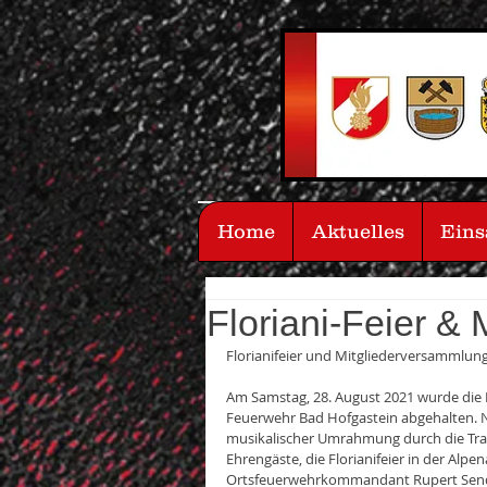
Home
Aktuelles
Eins
Floriani-Feier &
Florianifeier und Mitgliederversammlung
Am Samstag, 28. August 2021 wurde die Fl
Feuerwehr Bad Hofgastein abgehalten. 
musikalischer Umrahmung durch die Trac
Ehrengäste, die Florianifeier in der Alpen
Ortsfeuerwehrkommandant Rupert Sendlho