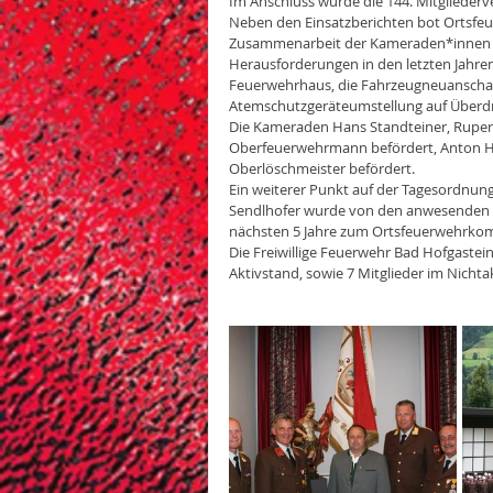
Im Anschluss wurde die 144. Mitglieder
Neben den Einsatzberichten bot Ortsfeu
Zusammenarbeit der Kameraden*innen un
Herausforderungen in den letzten Jahren
Feuerwehrhaus, die Fahrzeugneuanschaff
Atemschutzgeräteumstellung auf Überdru
Die Kameraden Hans Standteiner, Ruper
Oberfeuerwehrmann befördert, Anton Höf
Oberlöschmeister befördert.
Ein weiterer Punkt auf der Tagesordnu
Sendlhofer wurde von den anwesenden M
nächsten 5 Jahre zum Ortsfeuerwehrko
Die Freiwillige Feuerwehr Bad Hofgastei
Aktivstand, sowie 7 Mitglieder im Nichta