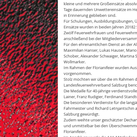
kleine und mehrere Großeinsätze absolv
Tage dauernden Unwettereinsätze im Herb
in Erinnerung geblieben sind.
Für Schulungen, Ausbildungsübungen, Ü
Einsätze wurden in beiden Jahren 20182
Zwölf Feuerwehrfrauen und Feuerwehrm
anschließend bei der Mitgliederversam
Für den ehrenamtlichen Dienst an der Al
Maximilian Hanser, Lukas Hauser, Mario
Schober, Alexander Schwaiger, Martina S
Wollmarker.
Im Rahmen der Florianifeier wurden Au
vorgenommen. 
Stolz möchten wir über die im Rahmen d
Landesfeuerwehrverband Salzburg beric
Die Medaille für 40-jährige verdienstvol
Lainer, Franz Rudigier, Ferdinand Stan
Die besonderen Verdienste für die lang
Fahrmeister und Richard Letnjantschin a
Salzburg gewürdigt.
Zudem weihte unser geschätzter Dechant
und unmittelbar bei den Überschwemmu
Florianifeier.