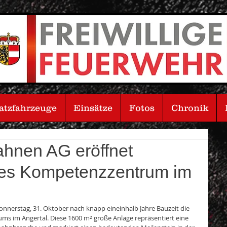
atzfahrzeuge
Einsätze
Fotos
Chronik
ahnen AG eröffnet
es Kompetenzzentrum im
nnerstag, 31. Oktober nach knapp eineinhalb Jahre Bauzeit die 
s im Angertal. Diese 1600 m² große Anlage repräsentiert eine 