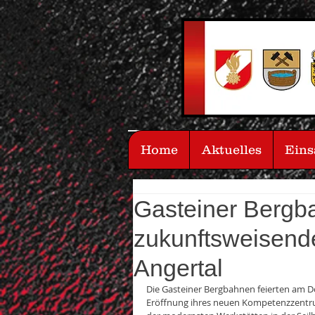
Home
Aktuelles
Eins
Gasteiner Bergb
zukunftsweisend
Angertal
Die Gasteiner Bergbahnen feierten am Do
Eröffnung ihres neuen Kompetenzzentrum