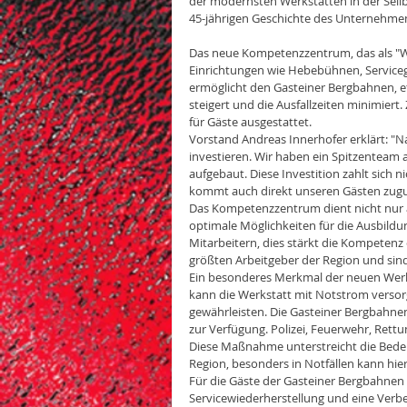
der modernsten Werkstätten in der Seil
45-jährigen Geschichte des Unternehme
Das neue Kompetenzzentrum, das als "W
Einrichtungen wie Hebebühnen, Servicegr
ermöglicht den Gasteiner Bergbahnen, et
steigert und die Ausfallzeiten minimiert
für Gäste ausgestattet.
Vorstand Andreas Innerhofer erklärt: "Nac
investieren. Wir haben ein Spitzenteam 
aufgebaut. Diese Investition zahlt sich 
kommt auch direkt unseren Gästen zugu
Das Kompetenzzentrum dient nicht nur a
optimale Möglichkeiten für die Ausbildu
Mitarbeitern, dies stärkt die Kompetenz 
größten Arbeitgeber der Region und sind
Ein besonderes Merkmal der neuen Werkst
kann die Werkstatt mit Notstrom versor
gewährleisten. Die Gasteiner Bergbahnen 
zur Verfügung. Polizei, Feuerwehr, Rett
Diese Maßnahme unterstreicht die Bedeut
Region, besonders in Notfällen kann hie
Für die Gäste der Gasteiner Bergbahnen b
Servicewiederherstellung und eine Verbe