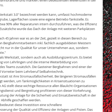
bahnbranche und markiert einen bedeutenden Meilenstein in der 
ns.
erkstatt 3.0" bezeichnet werden kann, umfasst hochmoderne 
ube, Lagerflächen sowie eine eigene Betriebs-Tankstelle. Es 
wa 90% aller Reparaturen intern durchzuführen, was die Effizienz 
. Zusätzliche wurde das Dach der Anlage mit weiteren Parkplätzen 
h 45 Jahren war es an der Zeit, gezielt in diesen Bereich zu 
an Bergbahnmitarbeitern inkl. fachlich ausgebildeten Meistern 
nicht nur in der Qualität für unser Unternehmen aus, sondern 
te."
ls Werkstatt, sondern auch als Ausbildungszentrum. Es bietet 
ng von Lehrlingen und die interne Weiterbildung von 
des Teams zusätzlich. Die Gasteiner Bergbahnen sind einer der 
 Vorreiter beim Lehrberuf Seilbahntechnik.
att ist ihre Stromausfallsicherheit. Bei längeren Stromausfällen 
gt werden, um Tankmöglichkeiten in Krisensituationen zu 
AG stellt diese wichtige Ressource allen Blaulicht-Organisationen 
ungsdienst und Bergrettung profitieren von dieser Vorkehrung. 
ung der Anlage für die Sicherheit und Einsatzbereitschaft in der 
r Abhilfe geschaffen werden.
edeutet diese Investition eine schnellere 
sserung der Qualität und Effizienz der Anlagen und Pisten. Das 