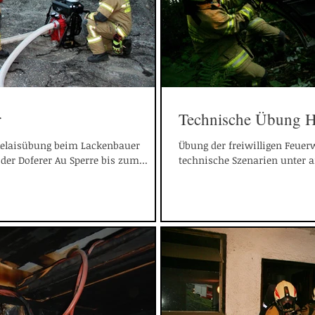
r
Technische Übung Ha
Relaisübung beim Lackenbauer
Übung der freiwilligen Feuer
der Doferer Au Sperre bis zum...
technische Szenarien unter 