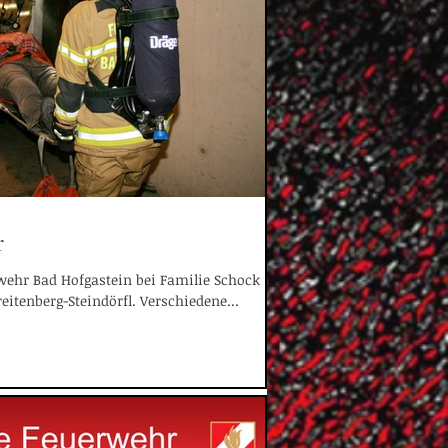
r
wehr Bad Hofgastein bei Familie Schock
eitenberg-Steindörfl. Verschiedene...