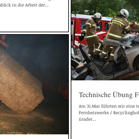
lick in die Arbeit der...
Technische Übung F
Am 31.Mai führten wir eine 
Fernheizwerks / Recyclinghof
Grader...